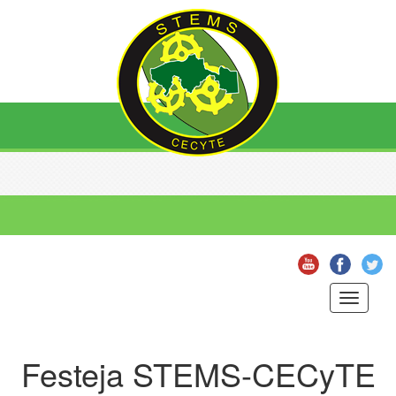
Toggle
navigati
Festeja STEMS-CECyTE